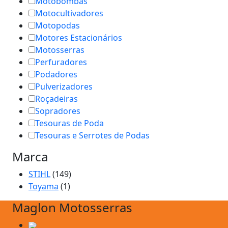
Motobombas
Motocultivadores
Motopodas
Motores Estacionários
Motosserras
Perfuradores
Podadores
Pulverizadores
Roçadeiras
Sopradores
Tesouras de Poda
Tesouras e Serrotes de Podas
Marca
STIHL
(149)
Toyama
(1)
Maglon Motosserras