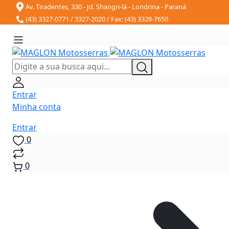
Av. Tiradentes, 330 - Jd. Shangri-lá - Londrina - Paraná
(43) 3327-0771 / 3327-2020 / Fax: (43) 3328-7650
Entrar
Minha conta
Entrar
0
0