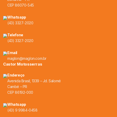
CEP 86070-545
Whatsapp
(43) 3327-2020
Telefone
(43) 3327-2020
Email
maglon@maglon.com.br
Castor Motosserras
Endereço
Avenida Brasil, 1339 – Jd. Salomé
Cambé – PR
CEP 86192-000
Whatsapp
(43) 9 9984-0458