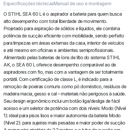
Especificações técnicas
Manual de uso e montagem
O STIHL SEA 60 L é o aspirador a bateria para quem busca
alto desempenho com total liberdade de movimento.
Projetado para aspiração de sólidos e líquidos, ele combina
potência de sucção eficiente com mobilidade, sendo perfeito
para limpezas em áreas externas da casa, interior de veículos
e até mesmo em oficinas e ambientes semiprofissionais.
Alimentado pelas baterias de íons de lítio do sistema STIHL
AK, o SEA 60 L oferece desempenho comparável ao de
aspiradores com fio, mas com a vantagem de ser totalmente
portátil. Com certificação de classe L, é indicado para a
remoção de poeiras comuns como pó doméstico, resíduos de
madeira macia, gesso e cal – materiais não perigosos à saúde.
Seu design ergonômico inclui um botão liga/desliga de fácil
acesso e um seletor de potência com dois níveis: Modo (Nível
1): ideal para pisos lisos e maior autonomia da bateria Modo
(Nível 2): para sujeiras mais pesadas e maior poder de sucção
A mangueira giratória de 2,2 metros e o tubo de sucção em