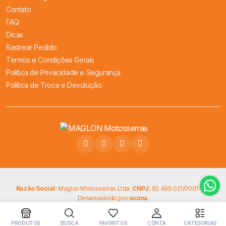
Contato
FAQ
Dicas
Rastrear Pedido
Termos e Condições Gerais
Política de Privacidade e Segurança
Política de Troca e Devolução
Razão Social:
Maglon Motosserras Ltda.
CNPJ:
82.499.021/0001-68.
Desenvolvido por
wcima
.
PRODUTOS
BUSCA
FAVORITOS
CONTA
CATEGORIAS