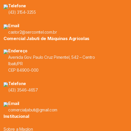
Telefone
(43) 3154-3255
Email
castor2@sercomtel.com.br
Comercial Jabuti de Máquinas Agrícolas
Endereço
Avenida Gov. Paulo Cruz Pimentel, 542 – Centro
Ibaiti/PR
CEP 84900-000
Telefone
(43) 3546-4657
Email
comercialjabuti@gmail.com
Institucional
Sobre a Maglon