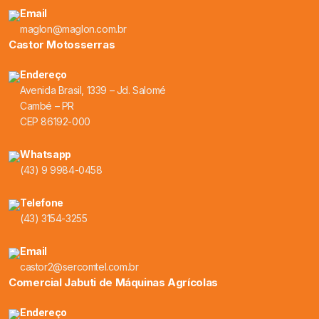
Email
maglon@maglon.com.br
Castor Motosserras
Endereço
Avenida Brasil, 1339 – Jd. Salomé
Cambé – PR
CEP 86192-000
Whatsapp
(43) 9 9984-0458
Telefone
(43) 3154-3255
Email
castor2@sercomtel.com.br
Comercial Jabuti de Máquinas Agrícolas
Endereço