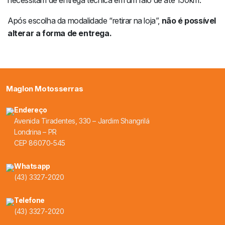
necessitam de entrega técnica em um raio de até 150km.
Após escolha da modalidade “retirar na loja”,
não é possível
alterar a forma de entrega.
Maglon Motosserras
Endereço
Avenida Tiradentes, 330 – Jardim Shangrilá
Londrina – PR
CEP 86070-545
Whatsapp
(43) 3327-2020
Telefone
(43) 3327-2020