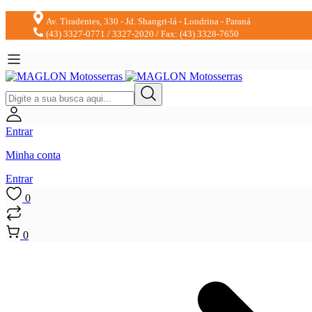
Av. Tiradentes, 330 - Jd. Shangri-lá - Londrina - Paraná
(43) 3327-0771 / 3327-2020 / Fax: (43) 3328-7650
Entrar
Minha conta
Entrar
0
0