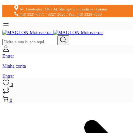
Av. Tiradentes, 330 - Jd. Shangri-lá - Londrina - Paraná
(43) 3327-0771 / 3327-2020 / Fax: (43) 3328-7650
Entrar
Minha conta
Entrar
0
0