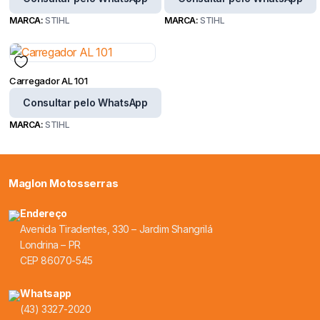
MARCA:
STIHL
MARCA:
STIHL
Carregador AL 101
Consultar pelo WhatsApp
MARCA:
STIHL
Maglon Motosserras
Endereço
Avenida Tiradentes, 330 – Jardim Shangrilá
Londrina – PR
CEP 86070-545
Whatsapp
(43) 3327-2020