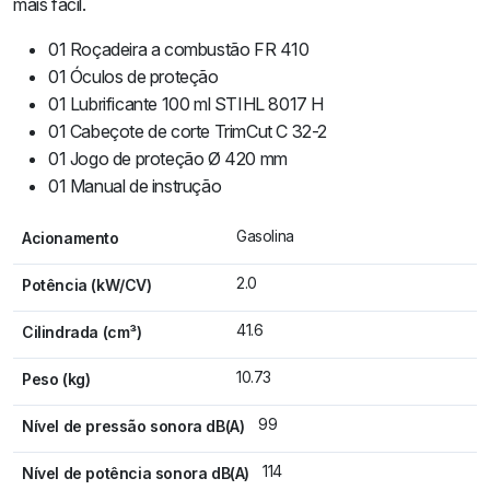
mais fácil.
01 Roçadeira a combustão FR 410
01 Óculos de proteção
01 Lubrificante 100 ml STIHL 8017 H
01 Cabeçote de corte TrimCut C 32-2
01 Jogo de proteção Ø 420 mm
01 Manual de instrução
Gasolina
Acionamento
2.0
Potência (kW/CV)
41.6
Cilindrada (cm³)
10.73
Peso (kg)
99
Nível de pressão sonora dB(A)
114
Nível de potência sonora dB(A)