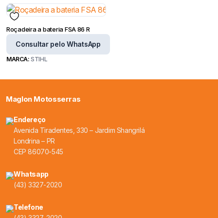
Roçadeira a bateria FSA 86 R
Consultar pelo WhatsApp
MARCA:
STIHL
Maglon Motosserras
Endereço
Avenida Tiradentes, 330 – Jardim Shangrilá
Londrina – PR
CEP 86070-545
Whatsapp
(43) 3327-2020
Telefone
(43) 3327-2020