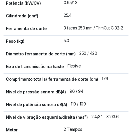
0.95/1.3
Potência (kW/CV)
25.4
Cilindrada (cm³)
3 facas 250 mm / TrimCut C 32-2
Ferramenta de corte
5.0
Peso (kg)
250 / 420
Diametro ferramenta de corte (mm)
Flexível
Eixo de transmissão na haste
176
Comprimento total s/ ferramenta de corte (cm)
96 / 94
Nível de pressão sonora dB(A)
110 / 109
Nível de potência sonora dB(A)
2.4/3.1 – 3.2/3.6
Nivel de vibração esquerda/direita (m/s²)
2 Tempos
Motor