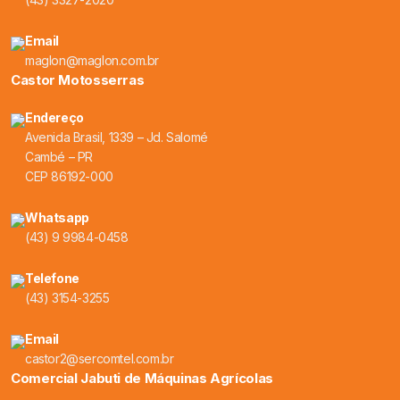
Email
maglon@maglon.com.br
Castor Motosserras
Endereço
Avenida Brasil, 1339 – Jd. Salomé
Cambé – PR
CEP 86192-000
Whatsapp
(43) 9 9984-0458
Telefone
(43) 3154-3255
Email
castor2@sercomtel.com.br
Comercial Jabuti de Máquinas Agrícolas