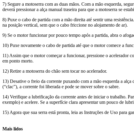
7) Segure a motoserra com as duas mãos. Com a mão esquerda, segure 
deverá pressionar a alça manual traseira para que a motoserra se estabi
8) Puxe o cabo de partida com a mão direita até sentir uma resistênc
na posição vertical, sem que o cabo friccione no alojamento de ar).
9) Se o motor funcionar por pouco tempo após a partida, abra o afog
10) Puxe novamente o cabo de partida até que o motor comece a func
11) Assim que o motor começar a funcionar, pressione o acelerador co
em ponto morto.
12) Retire a motoserra do chão sem tocar no acelerador.
13) Desative o freio da corrente puxando com a mão esquerda a alça d
(“clac”), a corrente foi liberada e pode se mover sobre o sabre.
14) Verifique a lubrificação da corrente antes de iniciar o trabalho. P
exemplo) e acelere. Se a superfície clara apresentar um pouco de lubri
15) Agora que sua serra está pronta, leia as Instruções de Uso para ga
Mais lidos