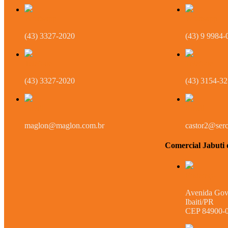
Whatsapp
Whatsapp
(43) 3327-2020
(43) 9 9984-
Telefone
Telefone
(43) 3327-2020
(43) 3154-3
Email
Email
maglon@maglon.com.br
castor2@serc
Comercial Jabuti 
Endereço
Avenida Gov.
Ibaiti/PR
CEP 84900-