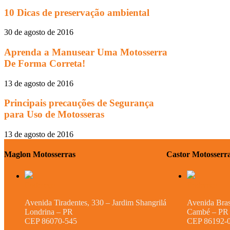
10 Dicas de preservação ambiental
30 de agosto de 2016
Aprenda a Manusear Uma Motosserra
De Forma Correta!
13 de agosto de 2016
Principais precauções de Segurança
para Uso de Motosseras
13 de agosto de 2016
Maglon Motosserras
Castor Motosserr
Endereço
Endereço
Avenida Tiradentes, 330 – Jardim Shangrilá
Avenida Bras
Londrina – PR
Cambé – PR
CEP 86070-545
CEP 86192-