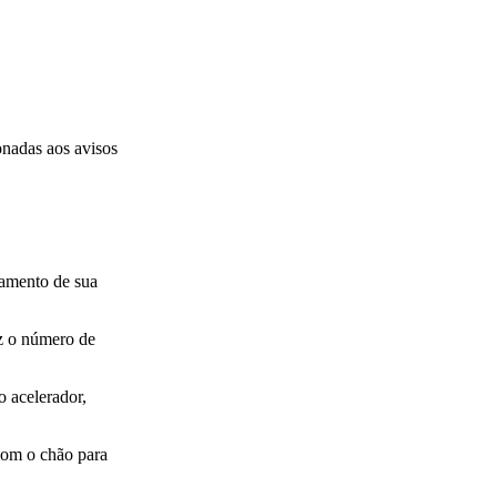
onadas aos avisos
namento de sua
uz o número de
o acelerador,
com o chão para