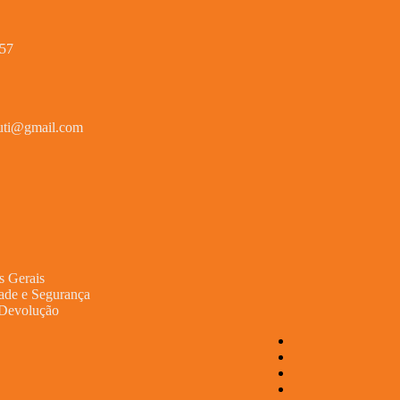
657
buti@gmail.com
s Gerais
dade e Segurança
e Devolução