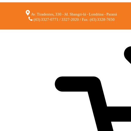
Av. Tiradentes, 330 - Jd. Shangri-lá - Londrina - Paraná
(43) 3327-0771 / 3327-2020 / Fax: (43) 3328-7650