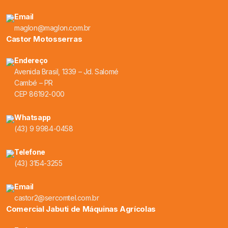
Email
maglon@maglon.com.br
Castor Motosserras
Endereço
Avenida Brasil, 1339 – Jd. Salomé
Cambé – PR
CEP 86192-000
Whatsapp
(43) 9 9984-0458
Telefone
(43) 3154-3255
Email
castor2@sercomtel.com.br
Comercial Jabuti de Máquinas Agrícolas