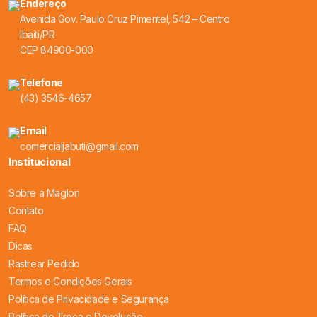
Endereço
Avenida Gov. Paulo Cruz Pimentel, 542 – Centro
Ibaiti/PR
CEP 84900-000
Telefone
(43) 3546-4657
Email
comercialjabuti@gmail.com
Institucional
Sobre a Maglon
Contato
FAQ
Dicas
Rastrear Pedido
Termos e Condições Gerais
Política de Privacidade e Segurança
Política de Troca e Devolução