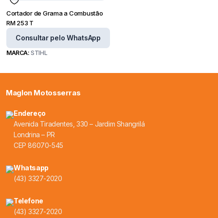
Cortador de Grama a Combustão
RM 253 T
Consultar pelo WhatsApp
MARCA:
STIHL
Maglon Motosserras
Endereço
Avenida Tiradentes, 330 – Jardim Shangrilá
Londrina – PR
CEP 86070-545
Whatsapp
(43) 3327-2020
Telefone
(43) 3327-2020