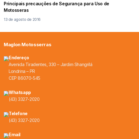
Principais precauções de Segurança para Uso de
Motosseras
13 de agosto de 2016
Maglon Motosserras
Endereço
Avenida Tiradentes, 330 – Jardim Shangrilá
Londrina – PR
CEP 86070-545
Whatsapp
(43) 3327-2020
Telefone
(43) 3327-2020
Email