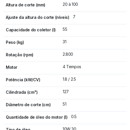
20 à 100
Altura de corte (mm)
7
Ajuste da altura do corte (níveis)
55
Capacidade do coletor (l)
31
Peso (kg)
2.800
Rotação (rpm)
4 Tempos
Motor
1.8 / 2.5
Potência (kW/CV)
127
Cilindrada (cm³)
51
Diâmetro de corte (cm)
0.5
Quantidade de óleo do motor (l)
10W 30
Tipo de óleo