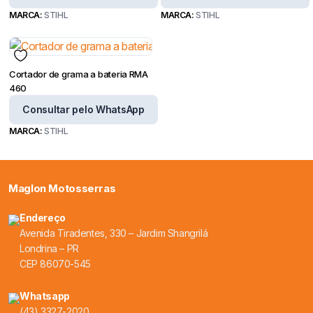
MARCA:
STIHL
MARCA:
STIHL
Cortador de grama a bateria RMA
460
Consultar pelo WhatsApp
MARCA:
STIHL
Maglon Motosserras
Endereço
Avenida Tiradentes, 330 – Jardim Shangrilá
Londrina – PR
CEP 86070-545
Whatsapp
(43) 3327-2020