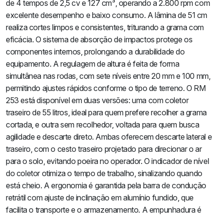
de 4 tempos de 2,5 cv e 127 cm³, operando a 2.800 rpm com
excelente desempenho e baixo consumo. A lâmina de 51 cm
realiza cortes limpos e consistentes, triturando a grama com
eficácia. O sistema de absorção de impactos protege os
componentes internos, prolongando a durabilidade do
equipamento. A regulagem de altura é feita de forma
simultânea nas rodas, com sete níveis entre 20 mm e 100 mm,
permitindo ajustes rápidos conforme o tipo de terreno. O RM
253 está disponível em duas versões: uma com coletor
traseiro de 55 litros, ideal para quem prefere recolher a grama
cortada, e outra sem recolhedor, voltada para quem busca
agilidade e descarte direto. Ambas oferecem descarte lateral e
traseiro, com o cesto traseiro projetado para direcionar o ar
para o solo, evitando poeira no operador. O indicador de nível
do coletor otimiza o tempo de trabalho, sinalizando quando
está cheio. A ergonomia é garantida pela barra de condução
retrátil com ajuste de inclinação em alumínio fundido, que
facilita o transporte e o armazenamento. A empunhadura é