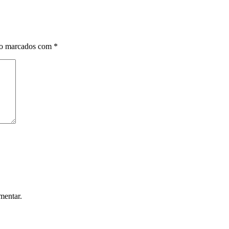
ão marcados com
*
mentar.