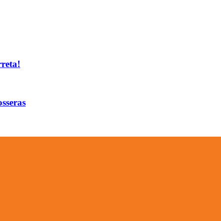
reta!
osseras