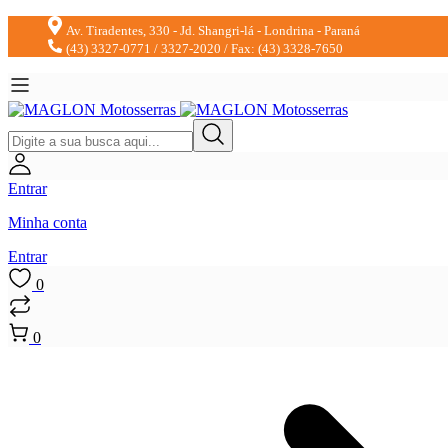
Av. Tiradentes, 330 - Jd. Shangri-lá - Londrina - Paraná
(43) 3327-0771 / 3327-2020 / Fax: (43) 3328-7650
Entrar
Minha conta
Entrar
0
0