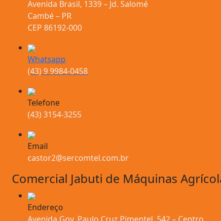
Avenida Brasil, 1339 – Jd. Salomé
Cambé – PR
CEP 86192-000
Whatsapp
(43) 9 9984-0458
Telefone
(43) 3154-3255
Email
castor2@sercomtel.com.br
Comercial Jabuti de Máquinas Agrícol
Endereço
Avenida Gov. Paulo Cruz Pimentel, 542 – Centro