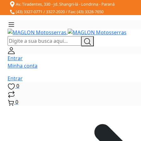
Av. Tiradentes, 330 - Jd. Shangri-lá - Londrina - Paraná
(43) 3327-0771 / 3327-2020 / Fax: (43) 3328-7650
Entrar
Minha conta
Entrar
0
0