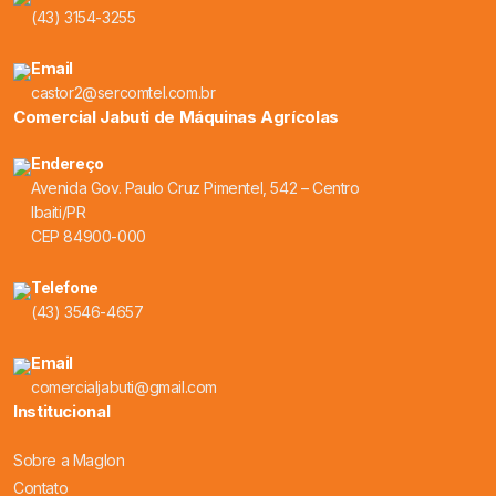
(43) 3154-3255
Email
castor2@sercomtel.com.br
Comercial Jabuti de Máquinas Agrícolas
Endereço
Avenida Gov. Paulo Cruz Pimentel, 542 – Centro
Ibaiti/PR
CEP 84900-000
Telefone
(43) 3546-4657
Email
comercialjabuti@gmail.com
Institucional
Sobre a Maglon
Contato