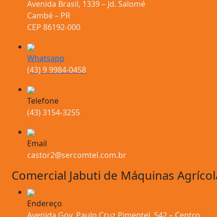
Avenida Brasil, 1339 – Jd. Salomé
Cambé – PR
CEP 86192-000
Whatsapp
(43) 9 9984-0458
Telefone
(43) 3154-3255
Email
castor2@sercomtel.com.br
Comercial Jabuti de Máquinas Agrícol
Endereço
Avenida Gov. Paulo Cruz Pimentel, 542 – Centro