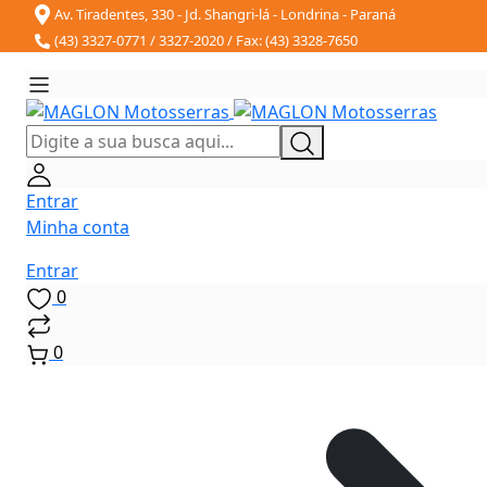
Av. Tiradentes, 330 - Jd. Shangri-lá - Londrina - Paraná
(43) 3327-0771 / 3327-2020 / Fax: (43) 3328-7650
Entrar
Minha conta
Entrar
0
0