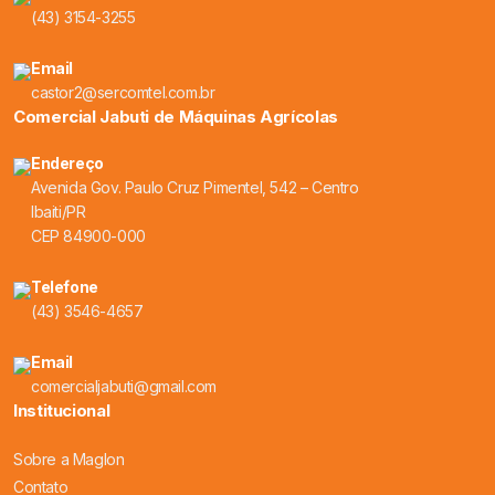
(43) 3154-3255
Email
castor2@sercomtel.com.br
Comercial Jabuti de Máquinas Agrícolas
Endereço
Avenida Gov. Paulo Cruz Pimentel, 542 – Centro
Ibaiti/PR
CEP 84900-000
Telefone
(43) 3546-4657
Email
comercialjabuti@gmail.com
Institucional
Sobre a Maglon
Contato