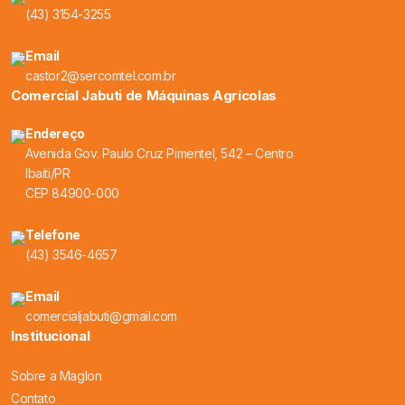
(43) 3154-3255
Email
castor2@sercomtel.com.br
Comercial Jabuti de Máquinas Agrícolas
Endereço
Avenida Gov. Paulo Cruz Pimentel, 542 – Centro
Ibaiti/PR
CEP 84900-000
Telefone
(43) 3546-4657
Email
comercialjabuti@gmail.com
Institucional
Sobre a Maglon
Contato