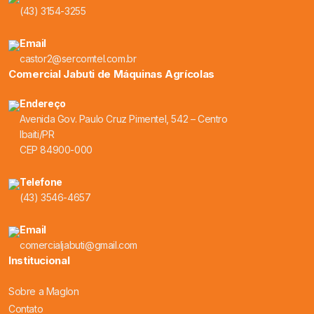
(43) 3154-3255
Email
castor2@sercomtel.com.br
Comercial Jabuti de Máquinas Agrícolas
Endereço
Avenida Gov. Paulo Cruz Pimentel, 542 – Centro
Ibaiti/PR
CEP 84900-000
Telefone
(43) 3546-4657
Email
comercialjabuti@gmail.com
Institucional
Sobre a Maglon
Contato