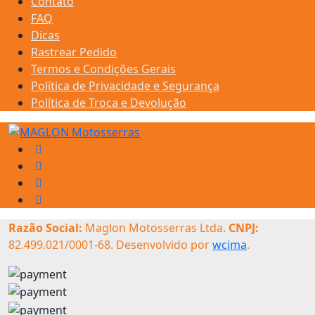
Contato
FAQ
Dicas
Rastrear Pedido
Termos e Condições Gerais
Política de Privacidade e Segurança
Política de Troca e Devolução
Razão Social:
Maglon Motosserras Ltda.
CNPJ:
82.499.021/0001-68. Desenvolvido por
wcima
.