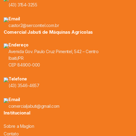
(43) 3154-3255
Email
castor2@sercomtel.com.br
Comercial Jabuti de Máquinas Agrícolas
Endereço
Avenida Gov. Paulo Cruz Pimentel, 542 – Centro
Ibaiti/PR
CEP 84900-000
Telefone
(43) 3546-4657
Email
comercialjabuti@gmail.com
Institucional
Sobre a Maglon
Contato