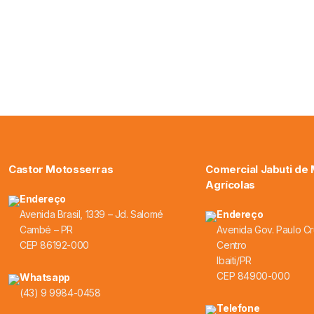
Castor Motosserras
Comercial Jabuti de
Agrícolas
Endereço
Avenida Brasil, 1339 – Jd. Salomé
Endereço
Cambé – PR
Avenida Gov. Paulo Cr
CEP 86192-000
Centro
Ibaiti/PR
CEP 84900-000
Whatsapp
(43) 9 9984-0458
Telefone