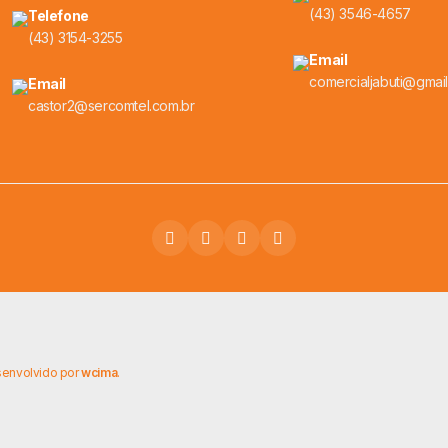
(43) 3546-4657
Telefone
(43) 3154-3255
Email
comercialjabuti@gmai
Email
castor2@sercomtel.com.br
senvolvido por
wcima
.