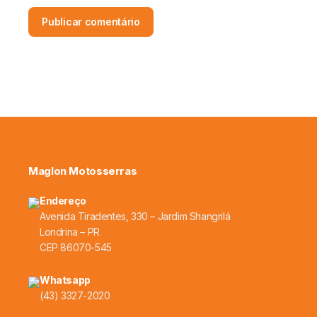
Maglon Motosserras
Endereço
Avenida Tiradentes, 330 – Jardim Shangrilá
Londrina – PR
CEP 86070-545
Whatsapp
(43) 3327-2020