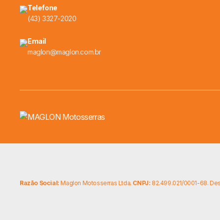
Telefone
(43) 3327-2020
Email
maglon@maglon.com.br
Razão Social:
Maglon Motosserras Ltda.
CNPJ:
82.499.021/0001-68. De