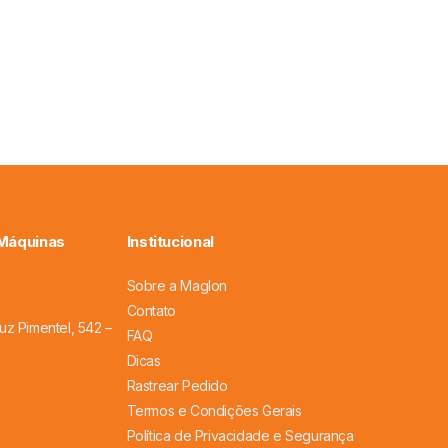
 Máquinas
Institucional
Sobre a Maglon
Contato
uz Pimentel, 542 –
FAQ
Dicas
Rastrear Pedido
Termos e Condições Gerais
Política de Privacidade e Segurança