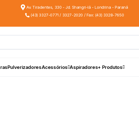
Av. Tiradentes, 330 - Jd. Shangri-lá - Londrina - Paraná
(43) 3327-0771 / 3327-2020 / Fax: (43) 3328-7650
ras
Pulverizadores
Acessórios
Aspiradores
+ Produtos