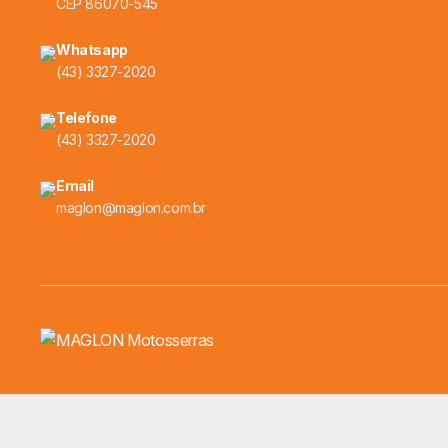
CEP 86070-545
Whatsapp
(43) 3327-2020
Telefone
(43) 3327-2020
Email
maglon@maglon.com.br