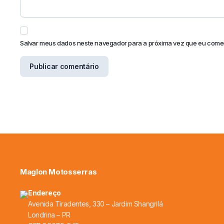
Salvar meus dados neste navegador para a próxima vez que eu comen
Maglon Motosserras
Endereço
Avenida Tiradentes, 330 – Jardim Shangrilá
Londrina – PR