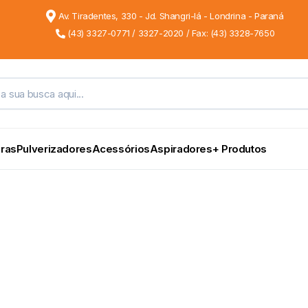
Av. Tiradentes, 330 - Jd. Shangri-lá - Londrina - Paraná
(43) 3327-0771 / 3327-2020 / Fax: (43) 3328-7650
ras
Pulverizadores
Acessórios
Aspiradores
+ Produtos