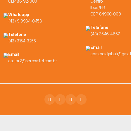
CEP 86192-000
Centro
Ibaiti/PR
CEP 84900-000
Whatsapp
(43) 9 9984-0458
Telefone
(43) 3546-4657
Telefone
(43) 3154-3255
Email
comercialjabuti@gmai
Email
castor2@sercomtel.com.br