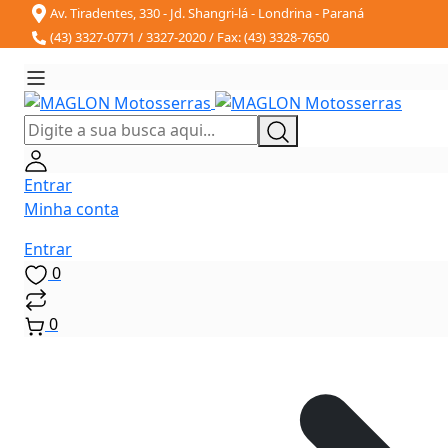
Av. Tiradentes, 330 - Jd. Shangri-lá - Londrina - Paraná
(43) 3327-0771 / 3327-2020 / Fax: (43) 3328-7650
Entrar
Minha conta
Entrar
0
0