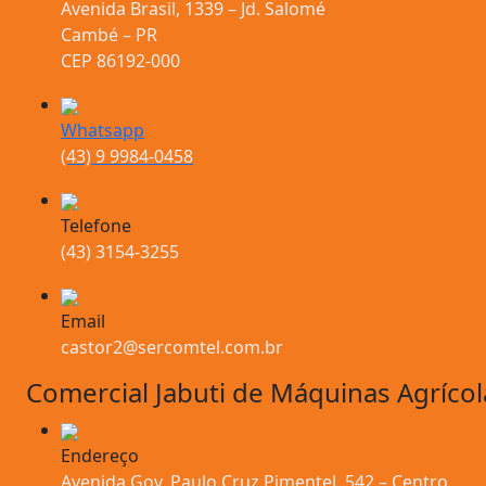
Avenida Brasil, 1339 – Jd. Salomé
Cambé – PR
CEP 86192-000
Whatsapp
(43) 9 9984-0458
Telefone
(43) 3154-3255
Email
castor2@sercomtel.com.br
Comercial Jabuti de Máquinas Agrícol
Endereço
Avenida Gov. Paulo Cruz Pimentel, 542 – Centro