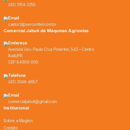
(43) 3154-3255
Email
castor2@sercomtel.com.br
Comercial Jabuti de Máquinas Agrícolas
Endereço
Avenida Gov. Paulo Cruz Pimentel, 542 – Centro
Ibaiti/PR
CEP 84900-000
Telefone
(43) 3546-4657
Email
comercialjabuti@gmail.com
Institucional
Sobre a Maglon
Contato