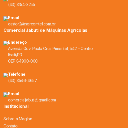
(43) 3154-3255
Email
castor2@sercomtel.com.br
Comercial Jabuti de Máquinas Agrícolas
Endereço
Avenida Gov. Paulo Cruz Pimentel, 542 – Centro
Ibaiti/PR
CEP 84900-000
Telefone
(43) 3546-4657
Email
comercialjabuti@gmail.com
Institucional
Sobre a Maglon
Contato