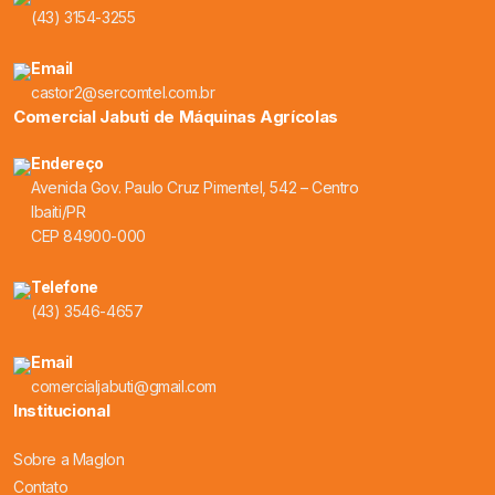
(43) 3154-3255
Email
castor2@sercomtel.com.br
Comercial Jabuti de Máquinas Agrícolas
Endereço
Avenida Gov. Paulo Cruz Pimentel, 542 – Centro
Ibaiti/PR
CEP 84900-000
Telefone
(43) 3546-4657
Email
comercialjabuti@gmail.com
Institucional
Sobre a Maglon
Contato