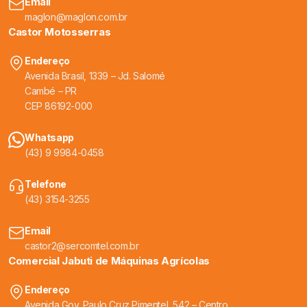
Email
maglon@maglon.com.br
Castor Motosserras
Endereço
Avenida Brasil, 1339 – Jd. Salomé
Cambé – PR
CEP 86192-000
Whatsapp
(43) 9 9984-0458
Telefone
(43) 3154-3255
Email
castor2@sercomtel.com.br
Comercial Jabuti de Máquinas Agrícolas
Endereço
Avenida Gov. Paulo Cruz Pimentel, 542 – Centro