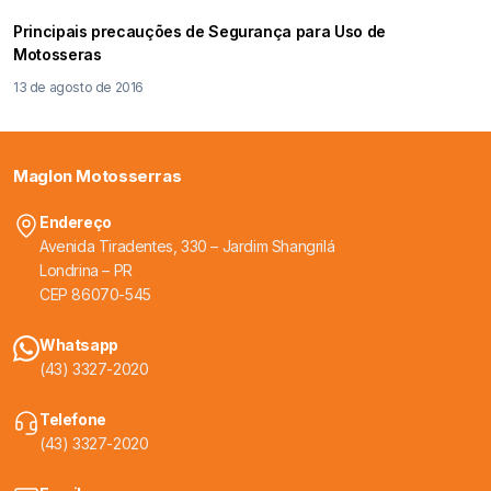
Principais precauções de Segurança para Uso de
Motosseras
13 de agosto de 2016
Maglon Motosserras
Endereço
Avenida Tiradentes, 330 – Jardim Shangrilá
Londrina – PR
CEP 86070-545
Whatsapp
(43) 3327-2020
Telefone
(43) 3327-2020