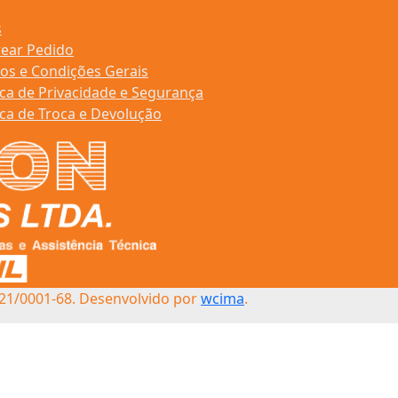
s
rear Pedido
os e Condições Gerais
ica de Privacidade e Segurança
ica de Troca e Devolução
21/0001-68. Desenvolvido por
wcima
.