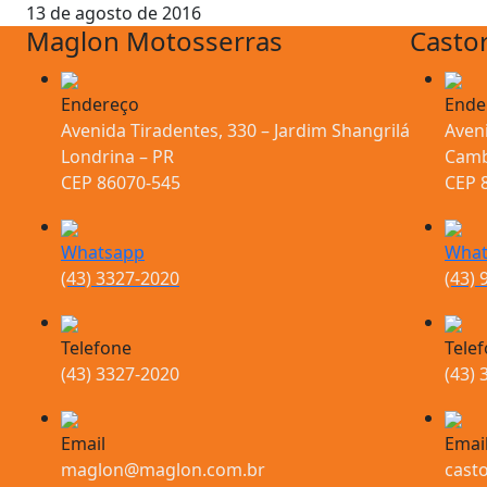
13 de agosto de 2016
Maglon Motosserras
Casto
Endereço
Ende
Avenida Tiradentes, 330 – Jardim Shangrilá
Aveni
Londrina – PR
Camb
CEP 86070-545
CEP 
Whatsapp
What
(43) 3327-2020
(43) 
Telefone
Tele
(43) 3327-2020
(43) 
Email
Emai
maglon@maglon.com.br
cast