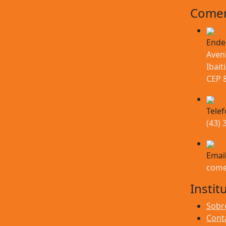
Comerc
Ende
Aveni
Ibait
CEP 
Tele
(43) 
Emai
come
Instit
Sobr
Cont