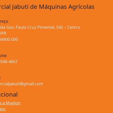
ial Jabuti de Máquinas Agrícolas
reço
da Gov. Paulo Cruz Pimentel, 542 – Centro
i/PR
84900-000
fone
3546-4657
l
rcialjabuti@gmail.com
ucional
e a Maglon
ato