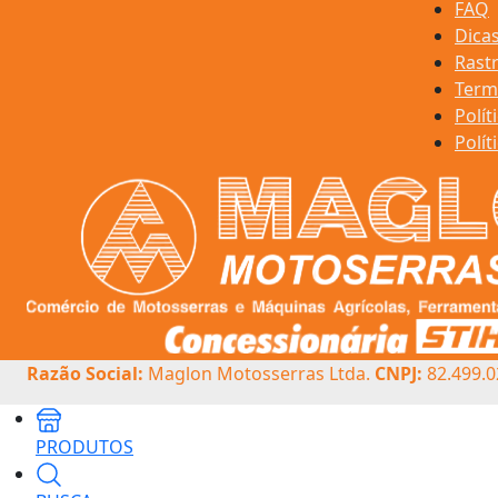
FAQ
Dica
Rast
Term
Polít
Polít
Razão Social:
Maglon Motosserras Ltda.
CNPJ:
82.499.0
PRODUTOS