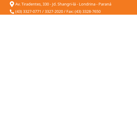
Av. Tiradentes, 330 - Jd. Shangri-lá - Londrina - Paraná
(43) 3327-0771 / 3327-2020 / Fax: (43) 3328-7650