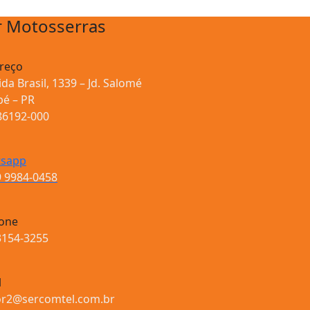
r Motosserras
reço
da Brasil, 1339 – Jd. Salomé
é – PR
86192-000
sapp
9 9984-0458
fone
3154-3255
l
or2@sercomtel.com.br