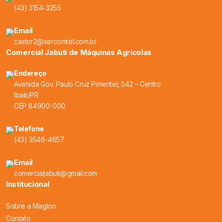
(43) 3154-3255
Email
castor2@sercomtel.com.br
Comercial Jabuti de Máquinas Agrícolas
Endereço
Avenida Gov. Paulo Cruz Pimentel, 542 – Centro
Ibaiti/PR
CEP 84900-000
Telefone
(43) 3546-4657
Email
comercialjabuti@gmail.com
Institucional
Sobre a Maglon
Contato