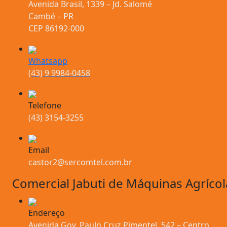
Avenida Brasil, 1339 – Jd. Salomé
Cambé – PR
CEP 86192-000
Whatsapp
(43) 9 9984-0458
Telefone
(43) 3154-3255
Email
castor2@sercomtel.com.br
Comercial Jabuti de Máquinas Agrícol
Endereço
Avenida Gov. Paulo Cruz Pimentel, 542 – Centro