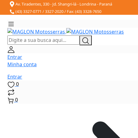
Av. Tiradentes, 330 - Jd. Shangri-lá - Londrina - Paraná
(43) 3327-0771 / 3327-2020 / Fax: (43) 3328-7650
Entrar
Minha conta
Entrar
0
0