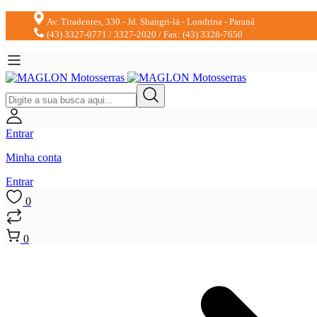
Av. Tiradentes, 330 - Jd. Shangri-lá - Londrina - Paraná
(43) 3327-0771 / 3327-2020 / Fax: (43) 3328-7650
Entrar
Minha conta
Entrar
0
0