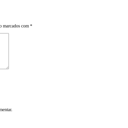
ão marcados com
*
mentar.