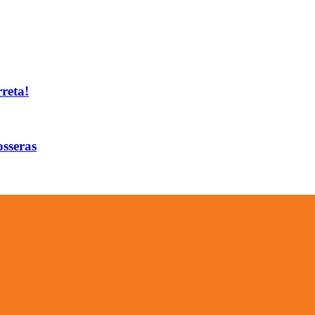
reta!
osseras