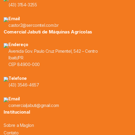
(43) 3154-3255
Email
castor2@sercomtel.com.br
Comercial Jabuti de Máquinas Agrícolas
Endereço
Avenida Gov. Paulo Cruz Pimentel, 542 – Centro
Ibaiti/PR
CEP 84900-000
Telefone
(43) 3546-4657
Email
comercialjabuti@gmail.com
Institucional
Sobre a Maglon
Contato