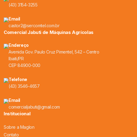
(43) 3154-3255
Email
castor2@sercomtel.com.br
Comercial Jabuti de Máquinas Agrícolas
Endereço
Avenida Gov. Paulo Cruz Pimentel, 542 – Centro
Ibaiti/PR
CEP 84900-000
Telefone
(43) 3546-4657
Email
comercialjabuti@gmail.com
Institucional
Sobre a Maglon
Contato