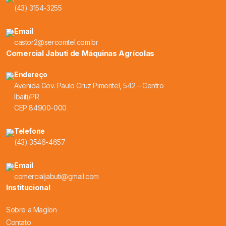
(43) 3154-3255
Email
castor2@sercomtel.com.br
Comercial Jabuti de Máquinas Agrícolas
Endereço
Avenida Gov. Paulo Cruz Pimentel, 542 – Centro
Ibaiti/PR
CEP 84900-000
Telefone
(43) 3546-4657
Email
comercialjabuti@gmail.com
Institucional
Sobre a Maglon
Contato