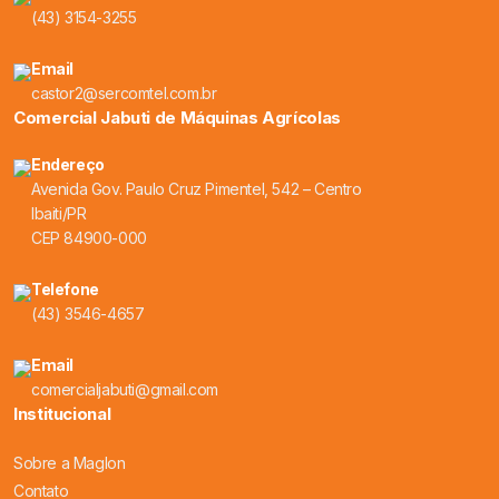
(43) 3154-3255
Email
castor2@sercomtel.com.br
Comercial Jabuti de Máquinas Agrícolas
Endereço
Avenida Gov. Paulo Cruz Pimentel, 542 – Centro
Ibaiti/PR
CEP 84900-000
Telefone
(43) 3546-4657
Email
comercialjabuti@gmail.com
Institucional
Sobre a Maglon
Contato